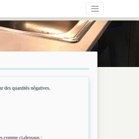
ar des quantités négatives.
ves comme ci-dessous :